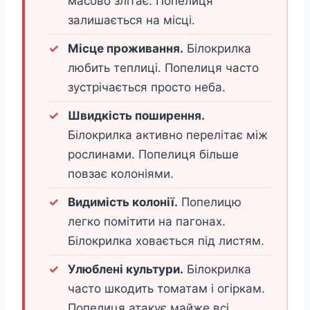
масово злітає. Попелиця
залишається на місці.
Місце проживання.
Білокрилка
любить теплиці. Попелиця часто
зустрічається просто неба.
Швидкість поширення.
Білокрилка активно перелітає між
рослинами. Попелиця більше
повзає колоніями.
Видимість колонії.
Попелицю
легко помітити на пагонах.
Білокрилка ховається під листям.
Улюблені культури.
Білокрилка
часто шкодить томатам і огіркам.
Попелиця атакує майже всі