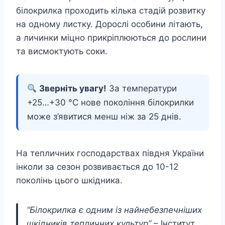
білокрилка проходить кілька стадій розвитку
на одному листку. Дорослі особини літають,
а личинки міцно прикріплюються до рослини
та висмоктують соки.
Зверніть увагу!
За температури
+25…+30 °C нове покоління білокрилки
може з’явитися менш ніж за 25 днів.
На тепличних господарствах півдня України
інколи за сезон розвивається до 10-12
поколінь цього шкідника.
“Білокрилка є одним із найнебезпечніших
шкідників тепличних культур”
– Інститут