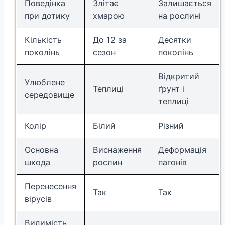
Поведінка
Злітає
Залишається
при дотику
хмарою
на рослині
Кількість
До 12 за
Десятки
поколінь
сезон
поколінь
Відкритий
Улюблене
Теплиці
ґрунт і
середовище
теплиці
Колір
Білий
Різний
Основна
Виснаження
Деформація
шкода
рослин
пагонів
Перенесення
Так
Так
вірусів
Видимість