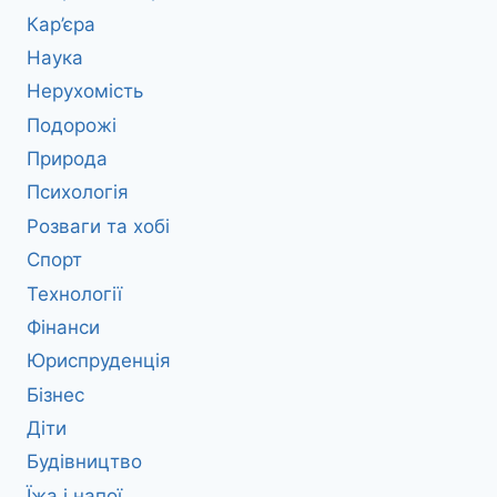
Кар’єра
Наука
Нерухомість
Подорожі
Природа
Психологія
Розваги та хобі
Спорт
Технології
Фінанси
Юриспруденція
Бізнес
Діти
Будівництво
Їжа і напої