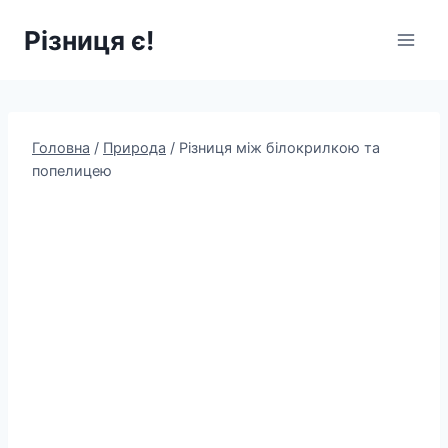
Перейти
Різниця є!
до
вмісту
Головна
/
Природа
/
Різниця між білокрилкою та
попелицею