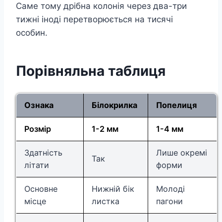
Саме тому дрібна колонія через два-три
тижні іноді перетворюється на тисячі
особин.
Порівняльна таблиця
Ознака
Білокрилка
Попелиця
Розмір
1-2 мм
1-4 мм
Здатність
Лише окремі
Так
літати
форми
Основне
Нижній бік
Молоді
місце
листка
пагони