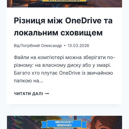
Різниця між OneDrive та
локальним сховищем
Від
Погрібний Олександр
13.03.2026
Файли на комп’ютері можна зберігати по-
різному: на власному диску або у хмарі.
Багато хто плутає OneDrive із звичайною
папкою на…
РІЗНИЦЯ
ЧИТАТИ ДАЛІ
МІЖ
ONEDRIVE
ТА
ЛОКАЛЬНИМ
СХОВИЩЕМ