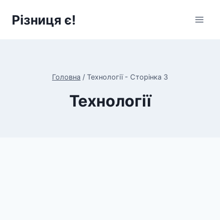
Перейти
Різниця є!
до
вмісту
Головна
/
Технології
- Сторінка 3
Технології