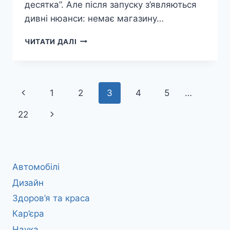
десятка”. Але після запуску з’являються
дивні нюанси: немає магазину…
РІЗНИЦЯ
ЧИТАТИ ДАЛІ
МІЖ
WINDOWS
10
ТА
Навігація
Попередня
1
2
3
4
5
…
WINDOWS
10
за
сторінка
Наступна
22
LTSC
сторінками
сторінка
Автомобілі
Дизайн
Здоров’я та краса
Кар’єра
Наука