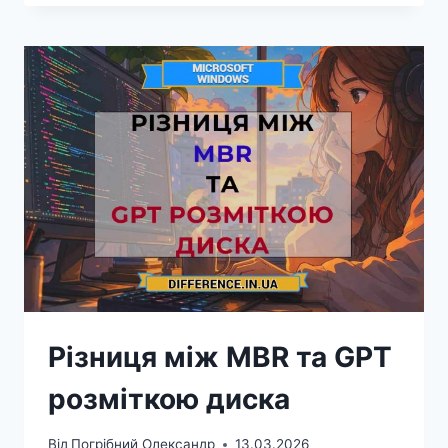
РЕЖИМОМ
UEFI
ТА
LEGACY
BIOS
Різниця між MBR та GPT
розміткою диска
Від
Погрібний Олександр
13.03.2026