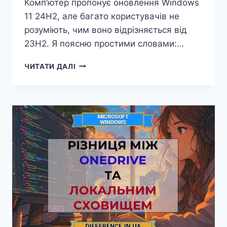
Комп’ютер пропонує оновлення Windows
11 24H2, але багато користувачів не
розуміють, чим воно відрізняється від
23H2. Я поясню простими словами:…
РІЗНИЦЯ
ЧИТАТИ ДАЛІ
МІЖ
WINDOWS
11
24H2
ТА
23H2