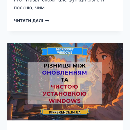
поясню, чим…
РІЗНИЦЯ
ЧИТАТИ ДАЛІ
МІЖ
WINDOWS
11
HOME
ТА
WINDOWS
11
PRO