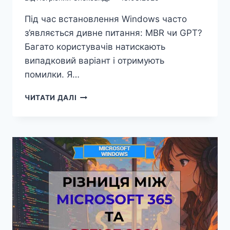
Під час встановлення Windows часто
з’являється дивне питання: MBR чи GPT?
Багато користувачів натискають
випадковий варіант і отримують
помилки. Я…
РІЗНИЦЯ
ЧИТАТИ ДАЛІ
МІЖ
MBR
ТА
GPT
РОЗМІТКОЮ
ДИСКА