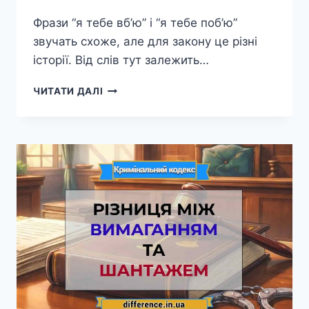
Фрази “я тебе вб’ю” і “я тебе поб’ю”
звучать схоже, але для закону це різні
історії. Від слів тут залежить…
РІЗНИЦЯ
ЧИТАТИ ДАЛІ
МІЖ
ПОГРОЗОЮ
ВБИВСТВОМ
ТА
ПОГРОЗОЮ
НАСИЛЬСТВОМ