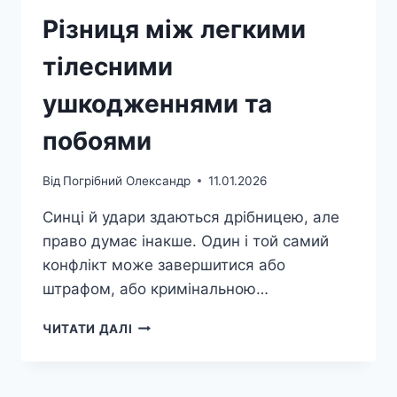
Різниця між легкими
тілесними
ушкодженнями та
побоями
Від
Погрібний Олександр
11.01.2026
Синці й удари здаються дрібницею, але
право думає інакше. Один і той самий
конфлікт може завершитися або
штрафом, або кримінальною…
РІЗНИЦЯ
ЧИТАТИ ДАЛІ
МІЖ
ЛЕГКИМИ
ТІЛЕСНИМИ