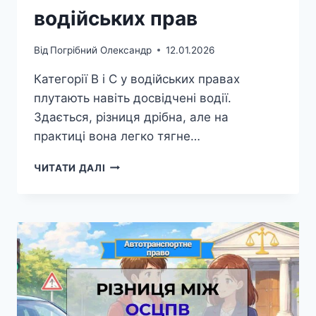
водійських прав
Від
Погрібний Олександр
12.01.2026
Категорії B і C у водійських правах
плутають навіть досвідчені водії.
Здається, різниця дрібна, але на
практиці вона легко тягне…
РІЗНИЦЯ
ЧИТАТИ ДАЛІ
МІЖ
КАТЕГОРІЄЮ
B
ТА
КАТЕГОРІЄЮ
C
ВОДІЙСЬКИХ
ПРАВ