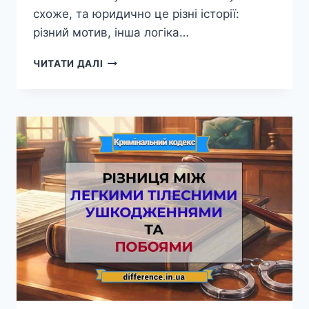
схоже, та юридично це різні історії:
різний мотив, інша логіка…
РІЗНИЦЯ
ЧИТАТИ ДАЛІ
МІЖ
ВБИВСТВОМ
У
СТАНІ
СИЛЬНОГО
ДУШЕВНОГО
ХВИЛЮВАННЯ
ТА
УМИСНИМ
ВБИВСТВОМ