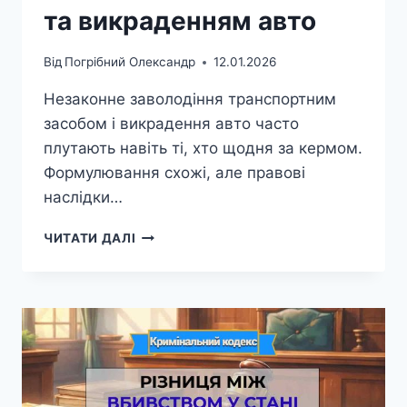
та викраденням авто
Від
Погрібний Олександр
12.01.2026
Незаконне заволодіння транспортним
засобом і викрадення авто часто
плутають навіть ті, хто щодня за кермом.
Формулювання схожі, але правові
наслідки…
РІЗНИЦЯ
ЧИТАТИ ДАЛІ
МІЖ
НЕЗАКОННИМ
ЗАВОЛОДІННЯМ
ТРАНСПОРТНИМ
ЗАСОБОМ
ТА
ВИКРАДЕННЯМ
АВТО