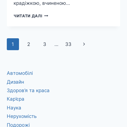
крадіжкою, вчиненою…
РІЗНИЦЯ
ЧИТАТИ ДАЛІ
МІЖ
КРАДІЖКОЮ
ГРУПОЮ
ОСІБ
Навігація
Наступна
1
2
3
…
33
ТА
КРАДІЖКОЮ
за
сторінка
ОРГАНІЗОВАНОЮ
ГРУПОЮ
сторінками
Автомобілі
Дизайн
Здоров’я та краса
Кар’єра
Наука
Нерухомість
Подорожі