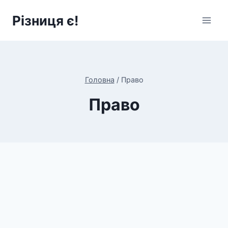
Перейти
Різниця є!
до
вмісту
Головна
/
Право
Право