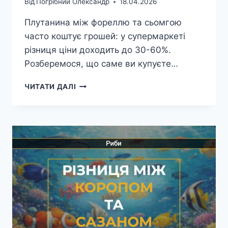
Від
Погрібний Олександр
18.04.2026
Плутанина між фореллю та сьомгою
часто коштує грошей: у супермаркеті
різниця ціни доходить до 30-60%.
Розберемося, що саме ви купуєте…
РІЗНИЦЯ
ЧИТАТИ ДАЛІ
МІЖ
ФОРЕЛЛЮ
ТА
СЬОМГОЮ