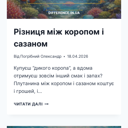
Різниця між коропом і
сазаном
Від
Погрібний Олександр
18.04.2026
Купуєш “дикого коропа”, а вдома
отримуєш зовсім інший смак і запах?
Плутанина між коропом і сазаном коштує
і грошей, і…
РІЗНИЦЯ
ЧИТАТИ ДАЛІ
МІЖ
КОРОПОМ
І
САЗАНОМ