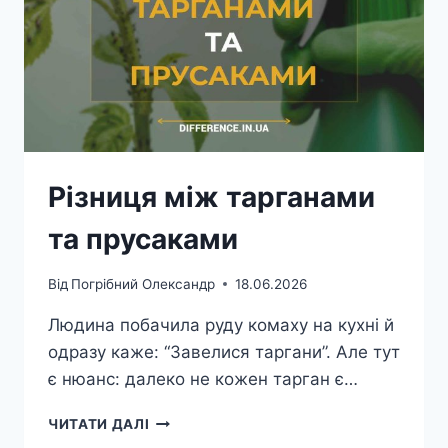
Різниця між тарганами
та прусаками
Від
Погрібний Олександр
18.06.2026
Людина побачила руду комаху на кухні й
одразу каже: “Завелися таргани”. Але тут
є нюанс: далеко не кожен тарган є…
РІЗНИЦЯ
ЧИТАТИ ДАЛІ
МІЖ