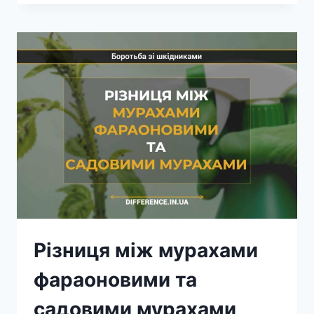
КРОТОМ
ТА
СЛІПАКОМ
Різниця між мурахами
фараоновими та
садовими мурахами