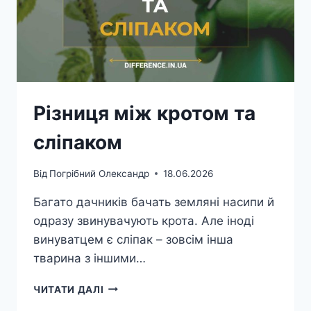
Різниця між кротом та
сліпаком
Від
Погрібний Олександр
18.06.2026
Багато дачників бачать земляні насипи й
одразу звинувачують крота. Але іноді
винуватцем є сліпак – зовсім інша
тварина з іншими…
РІЗНИЦЯ
ЧИТАТИ ДАЛІ
МІЖ