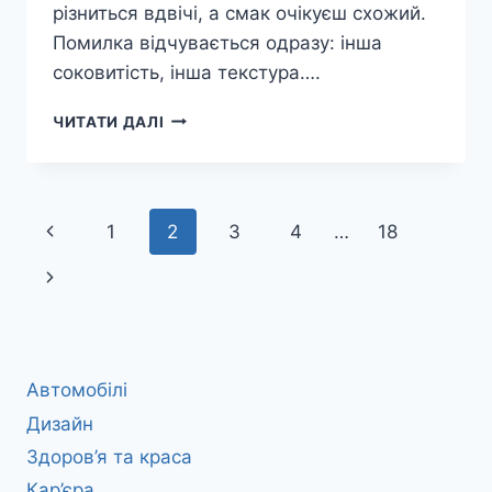
різниться вдвічі, а смак очікуєш схожий.
Помилка відчувається одразу: інша
соковитість, інша текстура….
РІЗНИЦЯ
ЧИТАТИ ДАЛІ
МІЖ
ГОРБУШЕЮ
ТА
ЛОСОСЕМ
Навігація
Попередня
1
2
3
4
…
18
за
сторінка
Наступна
сторінками
сторінка
Автомобілі
Дизайн
Здоров’я та краса
Кар’єра