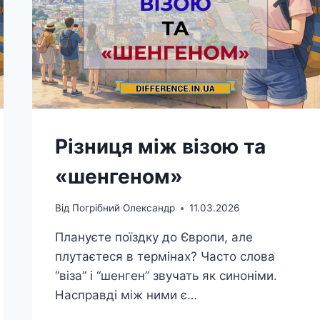
Різниця між візою та
«шенгеном»
Від
Погрібний Олександр
11.03.2026
Плануєте поїздку до Європи, але
плутаєтеся в термінах? Часто слова
“віза” і “шенген” звучать як синоніми.
Насправді між ними є…