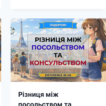
ХУРГАДОЮ
ТА
ШАРМ-
ЕЛЬ-
ШЕЙХОМ
Різниця між
посольством та