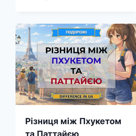
МІЖ
ПАРОПЛАВОМ
ТА
ТЕПЛОХОДОМ
Різниця між Пхукетом
та Паттайєю