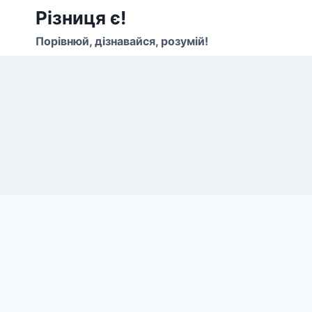
Перейти
Різниця є!
до
Порівнюй, дізнавайся, розумій!
вмісту